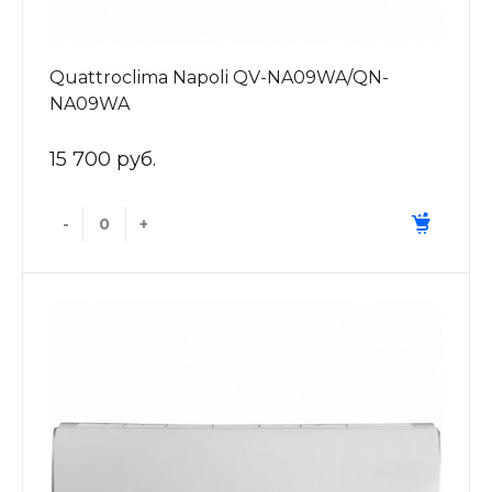
Quattroclima Napoli QV-NA09WA/QN-
NA09WA
15 700 руб.
-
+