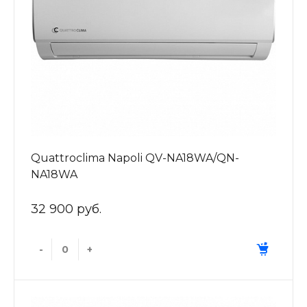
Quattroclima Napoli QV-NA18WA/QN-
NA18WA
32 900 руб.
-
+