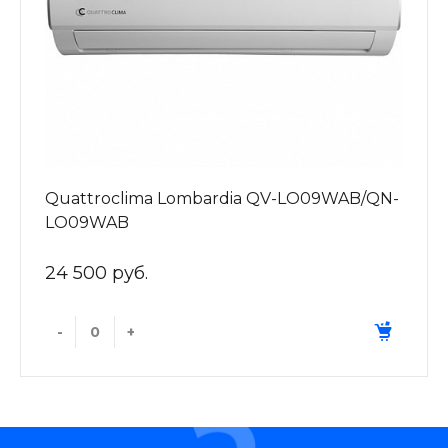
Quattroclima Lombardia QV-LO09WAB/QN-
LO09WAB
24 500 руб.
-
+