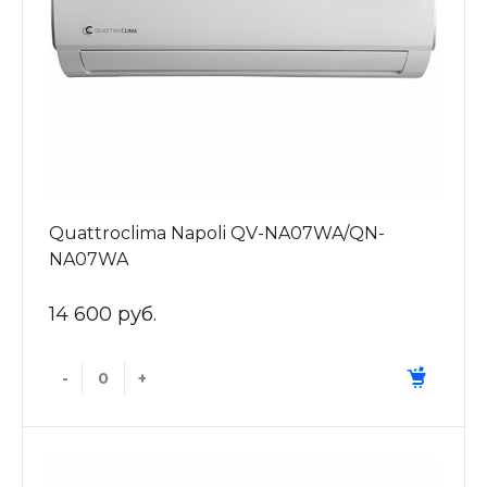
Quattroclima Napoli QV-NA07WA/QN-
NA07WA
14 600 руб.
-
+