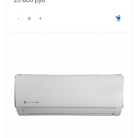
20 600 руб.
-
+