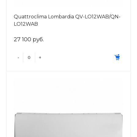
Quattroclima Lombardia QV-LO12WAB/QN-
LO12WAB
27 100 руб.
-
+