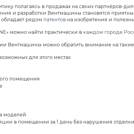
тику полагаясь в продажах на своих партнёров-дил
ения и разработки Вентмашины становятся приятн
 обладает рядом
патентов
на изобретения и полезн
NE» можно найти практически в
каждом городе Рос
ии Вентмашины можно обратить внимание на такие 
возможных для этого местах
мого помещения
е
ва моделей
ции в помещении за 1 день без нарушения отделки