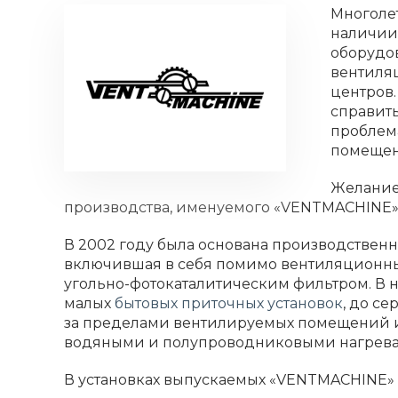
Многоле
наличии 
оборудов
вентиля
центров.
справить
проблем
помещени
Желание
производства, именуемого «VENTMACHINE»
В 2002 году была основана производственна
включившая в себя помимо вентиляционных
угольно-фотокаталитическим фильтром. В
малых
бытовых приточных установок
, до с
за пределами вентилируемых помещений и
водяными и полупроводниковыми нагреват
В установках выпускаемых «VENTMACHINE»