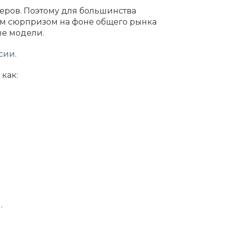
еров. Поэтому для большинства
ым сюрпризом на фоне общего рынка
ые модели.
сии
.
как:
.