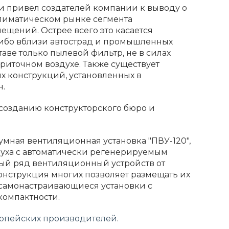
и привел создателей компании к выводу о
климатическом рынке сегмента
щений. Острее всего это касается
либо вблизи автострад и промышленных
аве только пылевой фильтр, не в силах
риточном воздухе. Также существует
 конструкций, установленных в
н.
созданию конструкторского бюро и
умная вентиляционная установка "ПВУ-120",
духа с автоматически регенерируемым
ый ряд вентиляционный устройств от
Конструкция многих позволяет размещать их
самонастраивающиеся установки с
омпактности.
опейских производителей
.