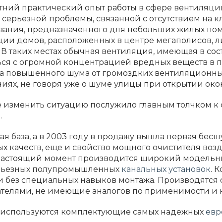
тний практический опыт работы в сфере вентиляци
серьезной проблемы, связанной с отсутствием на 
ания, предназначенного для небольших жилых поме
ции домов, расположенных в центре мегаполисов, 
 В таких местах обычная вентиляция, имеющая в сост
ся с огромной концентрацией вредных веществ в п
а повышенного шума от громоздких вентиляционных
ях, не говоря уже о шуме улицы при открытии око
 изменить ситуацию послужило главным толчком к 
.
я база, а в 2003 году в продажу вышла первая бесш
 качеств, еще и свойство мощного очистителя воз
 настоящий момент производится широкий модельн
ерьезных полупромышленных
канальных установок
. 
 без специальных навыков монтажа. Производятся 
елями, не имеющие аналогов по применимости и к
 используются комплектующие самых надежных
евр