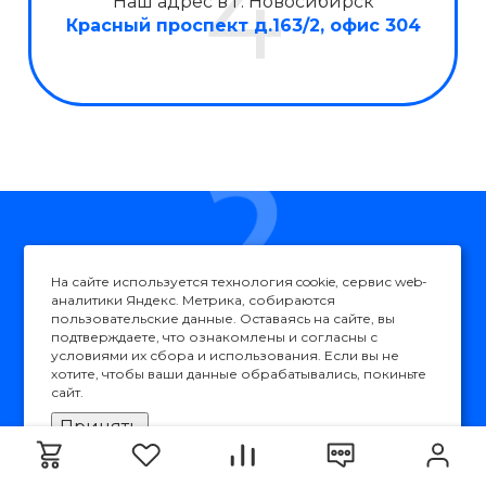
Наш адрес в г. Новосибирск
Красный проспект д.163/2, офис 304
Нужна консультация?
На сайте используется технология cookie, сервис web-
аналитики Яндекс. Метрика, собираются
пользовательские данные. Оставаясь на сайте, вы
подтверждаете, что ознакомлены и согласны с
условиями их сбора и использования. Если вы не
хотите, чтобы ваши данные обрабатывались, покиньте
Подробно расскажем о наших услугах,
сайт.
видах работ и типовых проектах, рассчитаем
стоимость и подготовим индивидуальное
Принять
предложение!