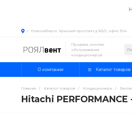
Н
г. Новосибирск, Красный проспект д.163/2, офис 304
Продажа, монтаж,
обслуживание
кондиционеров
О компании
Каталог товаров
Главная
/
Каталог товаров
/
Кондиционеры
/
Бытов
Hitachi PERFORMANCE 