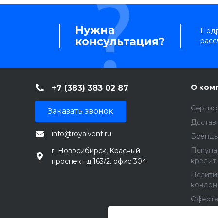
Нужна
Подр
консультация?
расс
О ком
+7 (383) 383 02 87
Сертиф
Заказать звонок
Доставк
info@royalvent.ru
Бренд
Покупа
г. Новосибирск, Красный
кредит
проспект д.163/2, офис 304
Полити
конден
Оферта