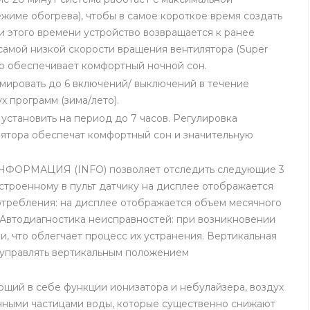
ежиме обогрева), чтобы в самое короткое время создать
 этого времени устройство возвращается к ранее
самой низкой скорости вращения вентилятора (Super
что обеспечивает комфортный ночной сон.
ровать до 6 включений/ выключений в течение
х программ (зима/лето).
становить на период до 7 часов. Регулировка
илятора обеспечат комфортный сон и значительную
ФОРМАЦИЯ (INFO) позволяет отследить следующие 3
встроенному в пульт датчику на дисплее отображается
отребления: на дисплее отображается объем месячного
 Автодиагностика неисправностей: при возникновении
, что облегчает процесс их устранения. Вертикальная
 управлять вертикальным положением
ий в себе функции ионизатора и небулайзера, воздух
нными частицами воды, которые существенно снижают