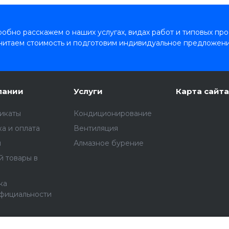
обно расскажем о наших услугах, видах работ и типовых про
читаем стоимость и подготовим индивидуальное предложени
пании
Услуги
Карта сайта
икаты
Кондиционирование
а и оплата
Вентиляция
ы
Алмазное бурение
й товары в
ка
фициальности