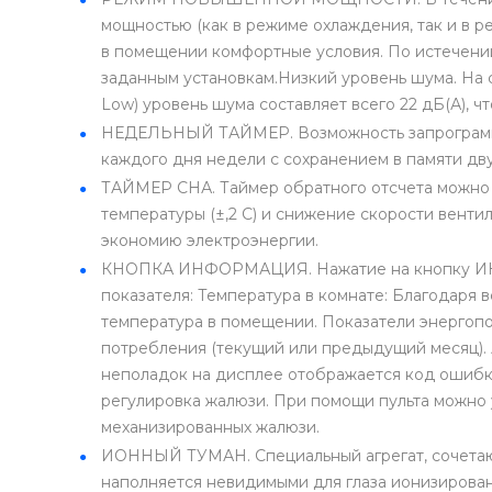
мощностью (как в режиме охлаждения, так и в р
в помещении комфортные условия. По истечении
заданным установкам.Низкий уровень шума. На 
Low) уровень шума составляет всего 22 дБ(А), 
НЕДЕЛЬНЫЙ ТАЙМЕР. Возможность запрограмми
каждого дня недели с сохранением в памяти дву
ТАЙМЕР СНА. Таймер обратного отсчета можно у
температуры (±,2 C) и снижение скорости вент
экономию электроэнергии.
КНОПКА ИНФОРМАЦИЯ. Нажатие на кнопку ИН
показателя: Температура в комнате: Благодаря 
температура в помещении. Показатели энергоп
потребления (текущий или предыдущий месяц).
неполадок на дисплее отображается код ошибки
регулировка жалюзи. При помощи пульта можно
механизированных жалюзи.
ИОННЫЙ ТУМАН. Специальный агрегат, сочетающ
наполняется невидимыми для глаза ионизирова