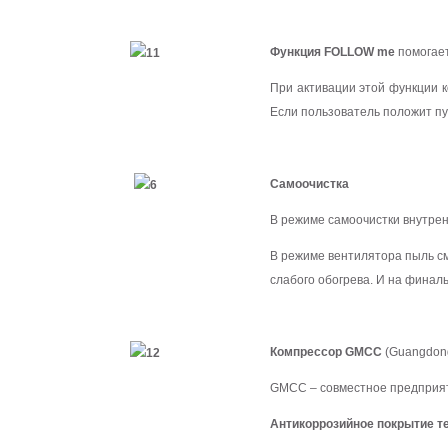
Функция FOLLOW me
помогает
При активации этой функции 
Если пользователь положит пу
Самоочистка
В режиме самоочистки внутрен
В режиме вентилятора пыль см
слабого обогрева. И на финал
Компрессор GMCC
(Guangdong
GMCC – совместное предприят
Антикоррозийное покрытие те