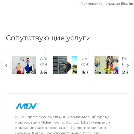
Применение покрытия Blue fin
Сопутствующие услуги
Обслуживание
Монтаж
Ремо
кондиционеров
кондиционеров
конд
3 500
15 000
2 50
MDV – профессиональный климатический бренд
корпорации Midea Holding Co., Ltd. Штаб-квартира
компании расположена в г. Шунде, провинция
Гуандун, Китай. Производственные площади