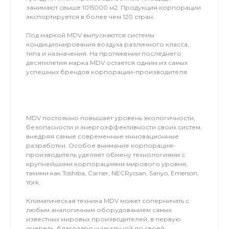
занимают свыше 1015000 м2. Продукция корпорации
экспортируется в более чем 120 стран.
Под маркой MDV выпускаются системы
кондиционирования воздуха различного класса,
типа и назначения. На протяжении последнего
десятилетия марка MDV остается одним из самых
успешных брендов корпорации-производителя.
MDV постоянно повышает уровень экологичности,
безопасности и энергоэффективности своих систем,
внедряя самые современные инновационные
разработки. Особое внимание корпорация-
производитель уделяет обмену технологиями с
крупнейшими корпорациями мирового уровня,
такими как Toshiba, Carrier, NECRycsan, Sanyo, Emerson,
York.
Климатическая техника MDV может соперничать с
любым аналогичным оборудованием самых
известных мировых производителей, в первую
очередь, благодаря уникальной по своей