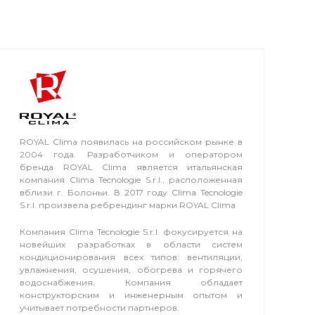
ROYAL Clima появилась на российском рынке в
2004 года. Разработчиком и оператором
бренда ROYAL Clima является итальянская
компания Clima Tecnologie S.r.l., расположенная
вблизи г. Болоньи. В 2017 году Clima Tecnologie
S.r.l. произвела ребрендинг марки ROYAL Clima
Компания Clima Tecnologie S.r.l. фокусируется на
новейших разработках в области систем
кондиционирования всех типов: вентиляции,
увлажнения, осушения, обогрева и горячего
водоснабжения. Компания обладает
конструкторским и инженерным опытом и
учитывает потребности партнеров.