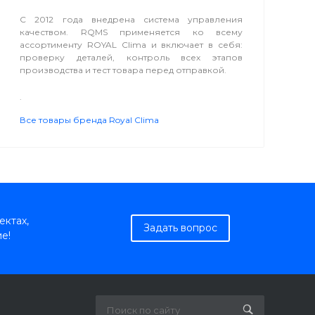
С 2012 года внедрена система управления
качеством. RQMS применяется ко всему
ассортименту ROYAL Clima и включает в себя:
проверку деталей, контроль всех этапов
производства и тест товара перед отправкой.
.
Все товары бренда Royal Clima
ектах,
Задать вопрос
е!