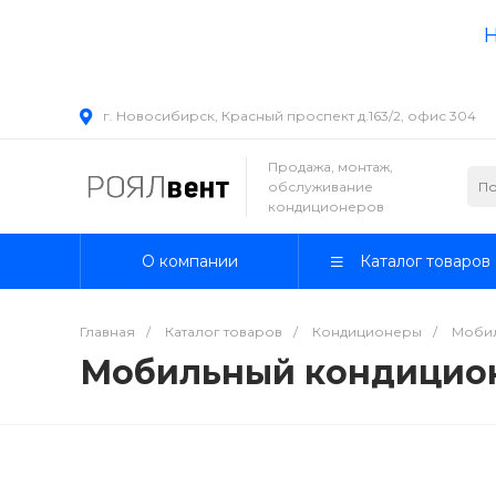
Н
г. Новосибирск, Красный проспект д.163/2, офис 304
Продажа, монтаж,
обслуживание
кондиционеров
О компании
Каталог товаров
Главная
/
Каталог товаров
/
Кондиционеры
/
Моби
Мобильный кондицион