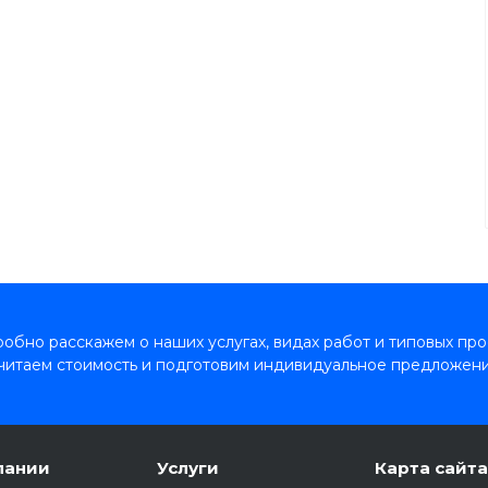
обно расскажем о наших услугах, видах работ и типовых про
читаем стоимость и подготовим индивидуальное предложени
пании
Услуги
Карта сайта