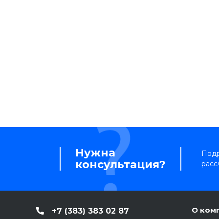
Нужна
Подр
консультация?
расс
О ком
+7 (383) 383 02 87