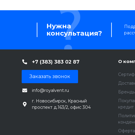
Нужна
Подр
консультация?
расс
О ком
+7 (383) 383 02 87
Сертиф
Заказать звонок
Доставк
info@royalvent.ru
Бренд
Покупа
г. Новосибирск, Красный
кредит
проспект д.163/2, офис 304
Полити
конден
Оферта