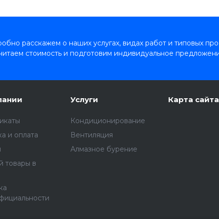
обно расскажем о наших услугах, видах работ и типовых про
читаем стоимость и подготовим индивидуальное предложени
пании
Услуги
Карта сайта
икаты
Кондиционирование
а и оплата
Вентиляция
ы
Алмазное бурение
й товары в
ка
фициальности