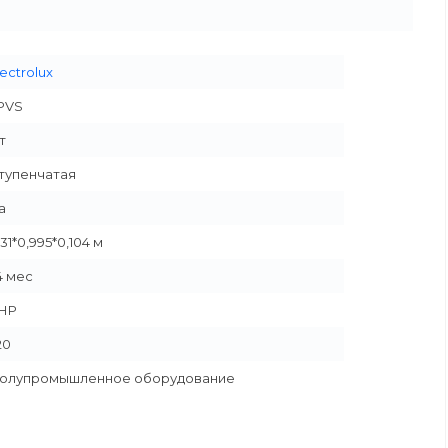
lectrolux
PVS
т
тупенчатая
а
,31*0,995*0,104 м
4 мес
НР
20
олупромышленное оборудование