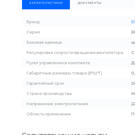
ХАРАКТЕРИСТИКИ
ДОКУМЕНТЫ
Бренд
E
Серия
E
Базовая единица
ш
Регулировка скорости вращения вентилятора
С
Пульт управления в комплекте
Д
Габаритные размеры товара (В*Ш*Г)
0
Гарантийный срок
2
Страна производства
К
Напряжение электропитания
2
Область применения
П