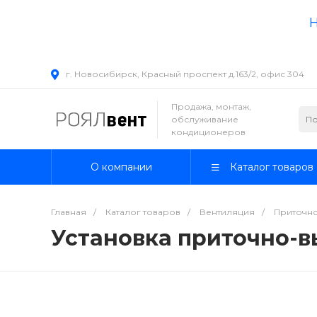
Н
г. Новосибирск, Красный проспект д.163/2, офис 304
Продажа, монтаж,
обслуживание
кондиционеров
О компании
Каталог товаров
Главная
/
Каталог товаров
/
Вентиляция
/
Приточно
Установка приточно-вы